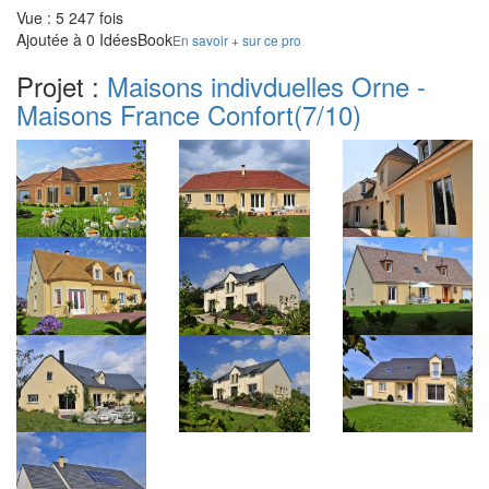
Vue : 5 247 fois
Ajoutée à 0 IdéesBook
En savoir + sur ce pro
Projet :
Maisons indivduelles Orne -
Maisons France Confort
(7/10)