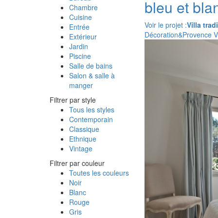
bleu et bla
Chambre
Cuisine
Voir le projet :
Villa trad
Entrée
Décoration&Provence 
Extérieur
Jardin
Piscine
Salle de bains
Salon & salle à
manger
Filtrer par style
Tous les styles
Contemporain
Classique
Ethnique
Vintage
Filtrer par couleur
Toutes les couleurs
Noir
Blanc
Rouge
Gris