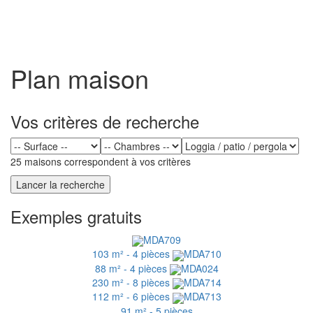
Toggl
naviga
Plan maison
Vos critères de recherche
25 maisons correspondent à vos critères
Exemples gratuits
MDA709
103 m² - 4 pièces
MDA710
88 m² - 4 pièces
MDA024
230 m² - 8 pièces
MDA714
112 m² - 6 pièces
MDA713
91 m² - 5 pièces