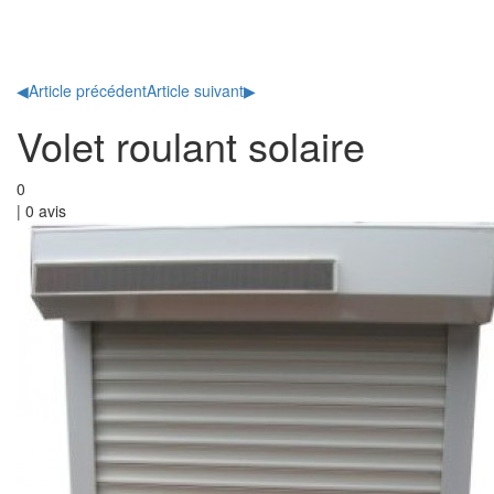
Toggl
naviga
◀
Article précédent
Article suivant
▶
Volet roulant solaire
0
|
0
avis