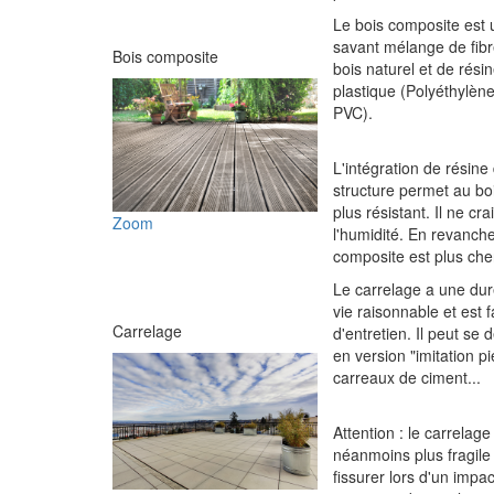
Le bois composite est 
savant mélange de fib
Bois composite
bois naturel et de rési
plastique (Polyéthylèn
PVC).
L'intégration de résine
structure permet au boi
plus résistant. Il ne cra
Zoom
l'humidité. En revanche
composite est plus cher
Le carrelage a une du
vie raisonnable et est f
Carrelage
d'entretien. Il peut se 
en version "imitation pi
carreaux de ciment...
Attention : le carrelage
néanmoins plus fragile
fissurer lors d'un impa