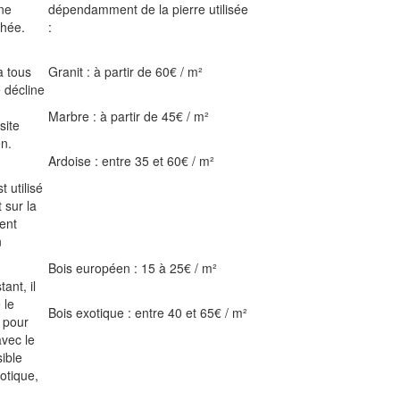
une
dépendamment de la pierre utilisée
chée.
:
à tous
Granit : à partir de 60€ / m²
e décline
Marbre : à partir de 45€ / m²
site
n.
Ardoise : entre 35 et 60€ / m²
t utilisé
 sur la
ent
n
Bois européen : 15 à 25€ / m²
ant, il
 le
Bois exotique : entre 40 et 65€ / m²
é pour
avec le
sible
otique,