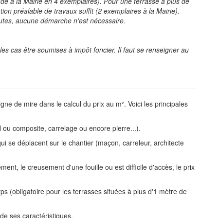
de à la Mairie en 4 exemplaires). Pour une terrasse à plus de
on préalable de travaux suffit (2 exemplaires à la Mairie).
hautes, aucune démarche n'est nécessaire.
les cas être soumises à impôt foncier. Il faut se renseigner au
igne de mire dans le calcul du prix au m². Voici les principales
l ou composite, carrelage ou encore pierre...).
qui se déplacent sur le chantier (maçon, carreleur, architecte
ement, le creusement d'une fouille ou est difficile d'accès, le prix
rps (obligatoire pour les terrasses situées à plus d'1 mètre de
 de ses caractéristiques.