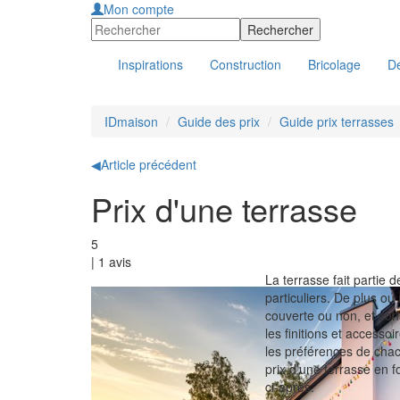
Mon compte
Inspirations
Construction
Bricolage
Dé
IDmaison
Guide des prix
Guide prix terrasses
◀
Article précédent
Prix d'une terrasse
5
|
1
avis
La terrasse fait partie 
particuliers. De plus ou
couverte ou non, et con
les finitions et accesso
les préférences de chacu
prix d’une terrasse en f
ci-après.