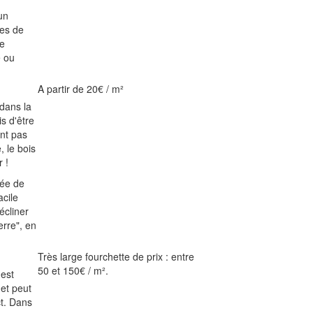
un
res de
ne
e ou
A partir de 20€ / m²
 dans la
s d'être
int pas
, le bois
 !
rée de
acile
décliner
erre", en
Très large fourchette de prix : entre
50 et 150€ / m².
 est
 et peut
ct. Dans