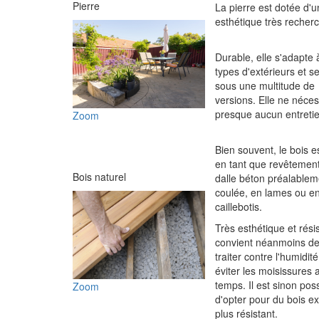
Pierre
La pierre est dotée d'
esthétique très recher
Durable, elle s'adapte 
types d'extérieurs et s
sous une multitude de
versions. Elle ne néces
presque aucun entretie
Zoom
Bien souvent, le bois es
en tant que revêtement
Bois naturel
dalle béton préalablem
coulée, en lames ou e
caillebotis.
Très esthétique et résist
convient néanmoins de
traiter contre l'humidit
éviter les moisissures 
temps. Il est sinon pos
Zoom
d'opter pour du bois ex
plus résistant.