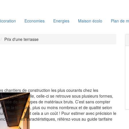
coration
Economies
Energies
Maison écolo
Plan de m
Prix d'une terrasse
des chantiers de construction les plus courants chez les
 moins grande taille, celle-ci se retrouve sous plusieurs formes,
stituée de tous types de matériaux bruts. C’est sans compter
ires de la terrasse, plus ou moins nombreux et de qualité selon
n. Bien sûr, tout cela a un coût ! Pour estimer avec précision le
onction de ses caractéristiques, référez-vous au guide tarifaire