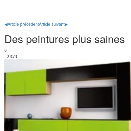
Toggl
naviga
◀
Article précédent
Article suivant
▶
Des peintures plus saines
0
|
0
avis