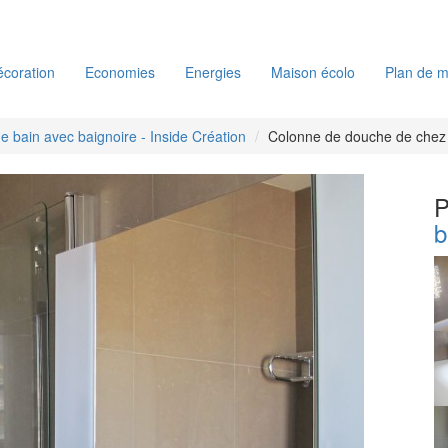
coration
Economies
Energies
Maison écolo
Plan de m
de bain avec baignoire - Inside Création
Colonne de douche de chez
P
b