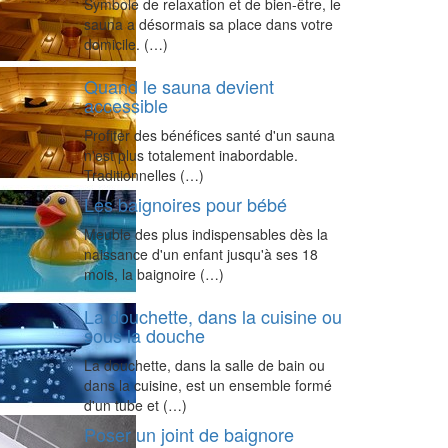
Symbole de relaxation et de bien-être, le
sauna a désormais sa place dans votre
domicile. (…)
Quand le sauna devient
accessible
Profiter des bénéfices santé d'un sauna
n'est plus totalement inabordable.
Traditionnelles (…)
Les baignoires pour bébé
Meuble des plus indispensables dès la
naissance d'un enfant jusqu'à ses 18
mois, la baignoire (…)
La douchette, dans la cuisine ou
sous la douche
La douchette, dans la salle de bain ou
dans la cuisine, est un ensemble formé
d'un tube et (…)
Poser un joint de baignore