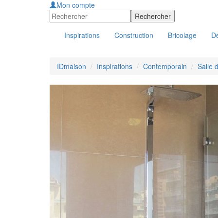
Mon compte
Inspirations
Construction
Bricolage
Dé
IDmaison
Inspirations
Contemporain
Salle 