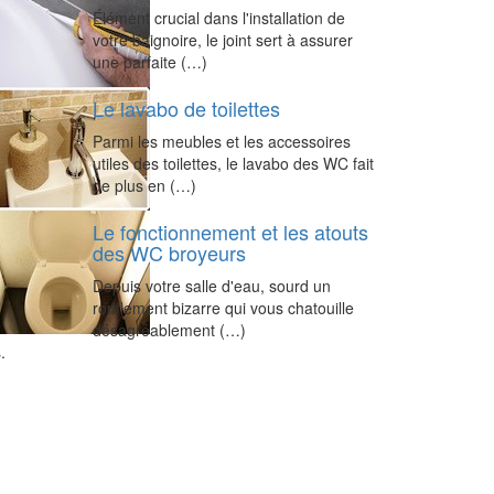
Élément crucial dans l'installation de
votre baignoire, le joint sert à assurer
une parfaite (…)
Le lavabo de toilettes
Parmi les meubles et les accessoires
utiles des toilettes, le lavabo des WC fait
de plus en (…)
Le fonctionnement et les atouts
des WC broyeurs
Depuis votre salle d'eau, sourd un
ronflement bizarre qui vous chatouille
désagréablement (…)
.