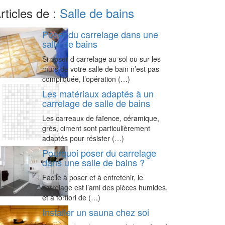
rticles de :
Salle de bains
Poser du carrelage dans une
salle de bains
Si poser d carrelage au sol ou sur les
murs de votre salle de bain n’est pas
compliquée, l’opération (…)
Les matériaux adaptés à un
carrelage de salle de bains
Les carreaux de faïence, céramique,
grès, ciment sont particulièrement
adaptés pour résister (…)
Pourquoi poser du carrelage
dans une salle de bains ?
Facile à poser et à entretenir, le
carrelage est l’ami des pièces humides,
et à fortiori de (…)
Installer un sauna chez soi